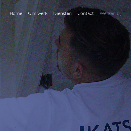
Home
Ons werk
Diensten
Contact
Werken bij
UWE BAAN?