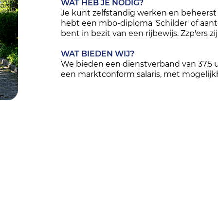
WAT HEB JE NODIG?
Je kunt zelfstandig werken en beheerst 
hebt een mbo-diploma 'Schilder' of aant
bent in bezit van een rijbewijs. Zzp'ers 
WAT BIEDEN WIJ?
We bieden een dienstverband van 37,5 u
een marktconform salaris, met mogelijk
Voordelen van
werken bij ons
Jong en dynamisch bedrijf met