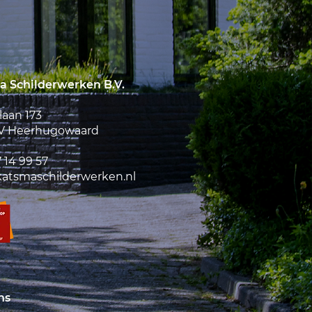
 Schilderwerken B.V.
aan 173
EV Heerhugowaard
 14 99 57
atsmaschilderwerken.nl
ns