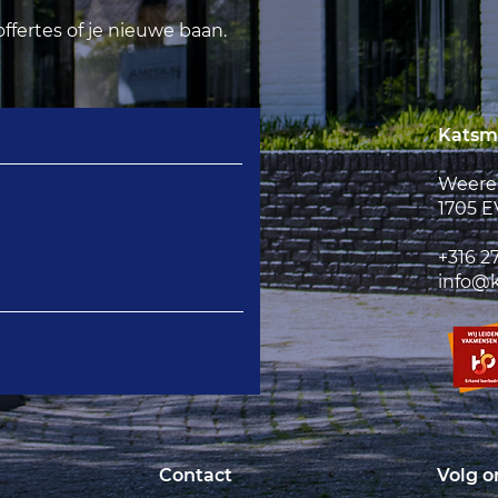
ffertes of je nieuwe baan.
Katsma
Weerel
1705 
+316 27
info@k
Contact
Volg o