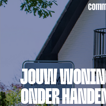
commu
JOUW WONING
ONDER HANDE