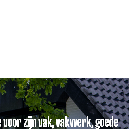
prettige werksfeer
Eigen professionele werkbus en -
kleding
Mogelijkheden voor ontwikkeling
Afwisselende opdrachten
Twee keer per jaar bedrijfsuitje
e voor zijn vak, vakwerk, goede