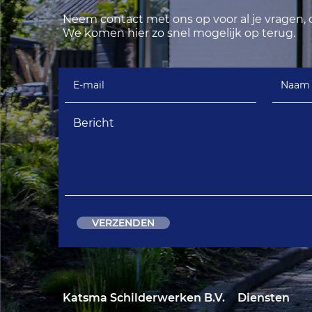
Neem contact met ons op voor al je vragen, o
We komen hier zo snel mogelijk op terug.
VERZENDEN
Katsma Schilderwerken
B.V.
Diensten